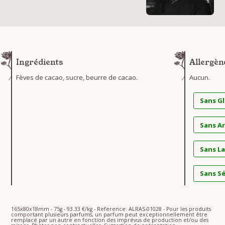
Ingrédients
Allergèn
Fèves de cacao, sucre, beurre de cacao.
Aucun.
Sans G
Sans A
Sans La
Sans S
165x80x18mm - 75g - 93.33 €/kg - Reference: ALRAS-01028 - Pour les produits
comportant plusieurs parfums, un parfum peut exceptionnellement être
remplacé par un autre en fonction des imprévus de production et/ou des