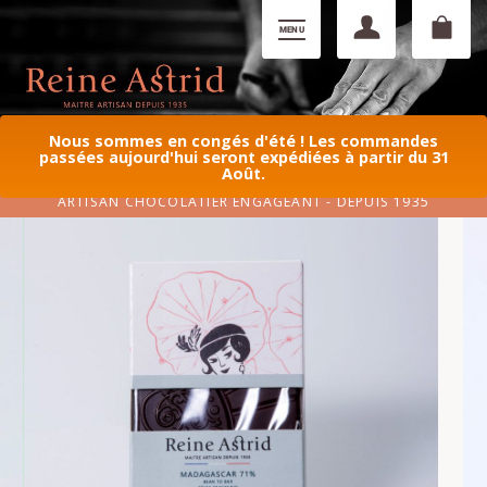
Nous sommes en congés d'été ! Les commandes
passées aujourd'hui seront expédiées à partir du 31
Août.
ARTISAN CHOCOLATIER ENGAGEANT - DEPUIS 1935