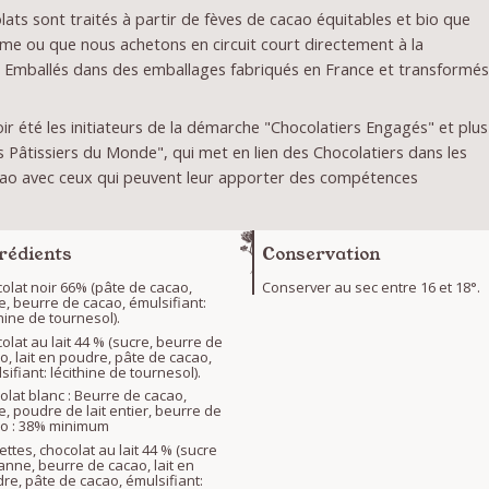
ats sont traités à partir de fèves de cacao équitables et bio que
me ou que nous achetons en circuit court directement à la
 Emballés dans des emballages fabriqués en France et transformé
r été les initiateurs de la démarche "Chocolatiers Engagés" et plus
Pâtissiers du Monde", qui met en lien des Chocolatiers dans les
ao avec ceux qui peuvent leur apporter des compétences
rédients
Conservation
olat noir 66% (pâte de cacao,
Conserver au sec entre 16 et 18°.
e, beurre de cacao, émulsifiant:
thine de tournesol).
olat au lait 44 % (sucre, beurre de
o, lait en poudre, pâte de cacao,
sifiant: lécithine de tournesol).
olat blanc : Beurre de cacao,
e, poudre de lait entier, beurre de
o : 38% minimum
ettes, chocolat au lait 44 % (sucre
anne, beurre de cacao, lait en
re, pâte de cacao, émulsifiant: