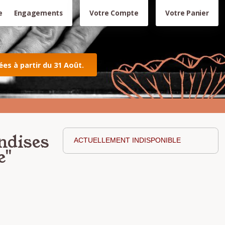
e
Engagements
Votre Compte
Votre Panier
s à partir du 31 Août.
ndises
ACTUELLEMENT INDISPONIBLE
e"