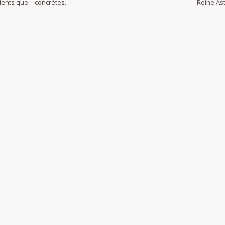
dients que
concrètes.
Reine Ast