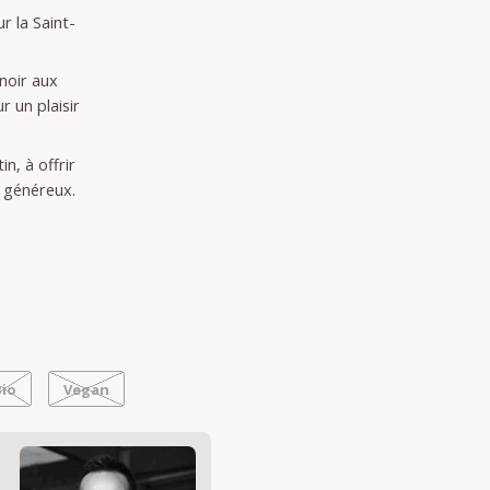
r la Saint-
noir aux
 un plaisir
n, à offrir
t généreux.
e
Bio
Vegan