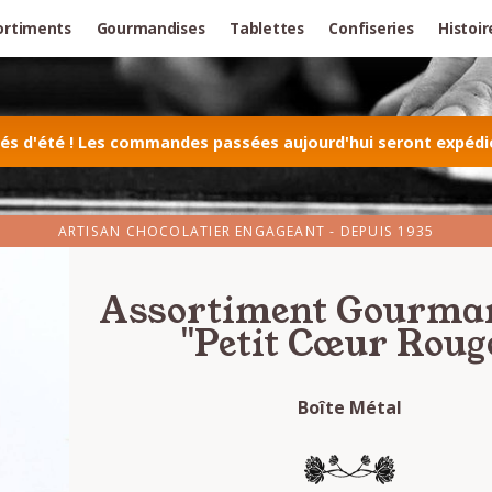
ortiments
Gourmandises
Tablettes
Confiseries
Histoir
 d'été ! Les commandes passées aujourd'hui seront expédiée
ARTISAN CHOCOLATIER ENGAGEANT - DEPUIS 1935
Assortiment Gourma
"Petit Cœur Roug
Boîte Métal