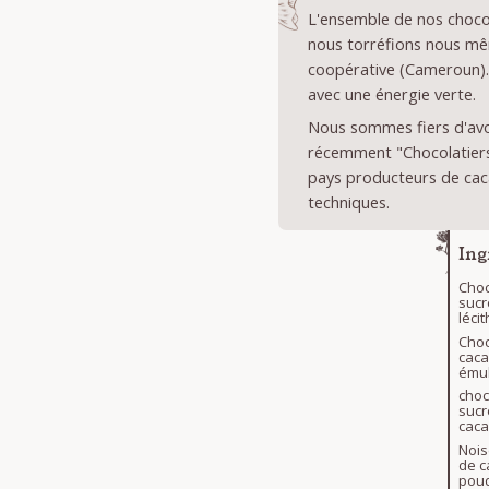
L'ensemble de nos chocol
nous torréfions nous mê
coopérative (Cameroun).
avec une énergie verte.
Nous sommes fiers d'avoi
récemment "Chocolatiers 
pays producteurs de cac
techniques.
Ing
Choc
sucr
léci
Choc
caca
émul
choc
sucr
caca
Nois
de c
poud