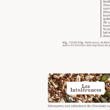
léci
choc
sucr
émul
tour
(pât
de c
tour
% (s
lait
émul
80g - 125.00 €/kg - Reference: ALRA
autre en fonction des imprévus de p
Les
Intolérances
Découvrez nos sélections de Chocolats s