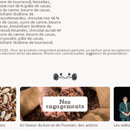
thine de tournesol), Noisettes,
olat noir 66 % (pâte de cacao,
e de canne, beurre de cacao,
sifiant: lécithine de
nesolAmandes, chocolat noir 66 %
e de cacao, sucre de canne, beurre
acao, émulsifiant: lécithine de
nesol) Amandes, chocolat au lait 44
ucre de canne, beurre de cacao,
 en poudre, pâte de cacao,
sifiant: lécithine de tournesol)
S-01232 - Pour les produits comportant plusieurs parfums, un parfum peut exceptio
roduction et/ou des saisons. Photos non contractuelles. Suggestion de présentation.
Nos
engagements
ans
En faveur du bon et de l'humain, des actions
Les vidéo