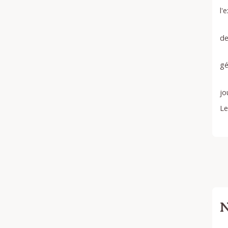
l'
de
gé
jo
Le
N