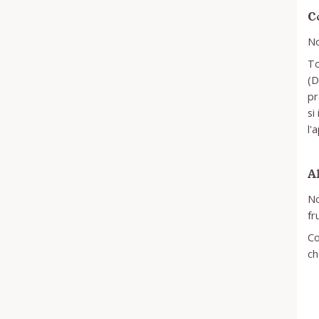
C
No
To
(D
pr
si
l'
A
No
fr
Co
ch