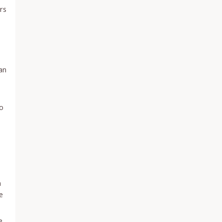
rs
an
ro
h
e
e