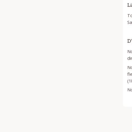
Li
To
Sa
D
No
di
No
fl
(18
No