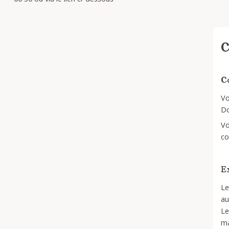
C
C
Vo
Do
Vo
co
E
Le
au
Le
ma