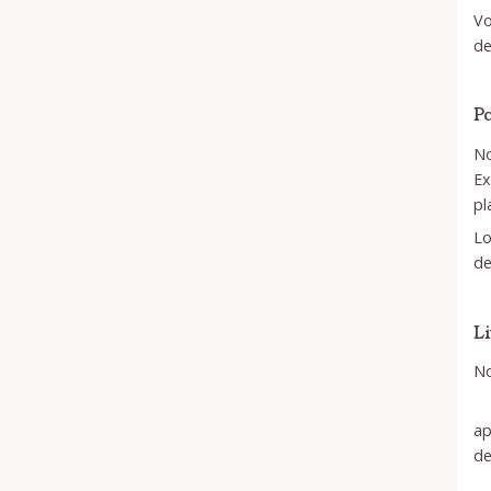
Vo
de
P
No
Ex
pl
Lo
de
L
No
ap
de