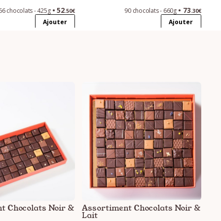
52
73
66 chocolats - 425g
90 chocolats - 660g
.50€
.30€
Ajouter
Ajouter
t Chocolats Noir &
Assortiment Chocolats Noir &
Lait