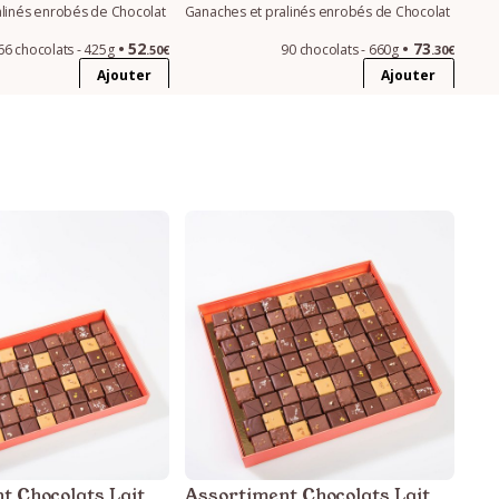
linés enrobés de Chocolat
Ganaches et pralinés enrobés de Chocolat
52
73
66 chocolats - 425g
90 chocolats - 660g
.50€
.30€
Ajouter
Ajouter
t Chocolats Lait
Assortiment Chocolats Lait