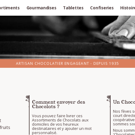
ortiments
Gourmandises
Tablettes
Confiseries
Histoir
ARTISAN CHOCOLATIER ENGAGEANT - DEPUIS 1935
Comment envoyer des
Un Choco
Chocolats ?
Nos fèves s
court direc
Vous pouvez faire livrer ces
coopérativ
Assortiments de Chocolats aux
t
sommes souve
domiciles de vos heureux
ruits
destinataires et y ajouter un mot
Nous somme
personnalisé.
'Chocolatier