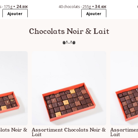
24
34
s - 175g
40 chocolats - 255g
.80€
.40€
Ajouter
Ajouter
Chocolats Noir & Lait
lats Noir &
Assortiment Chocolats Noir &
Assortimen
Lait
Lait