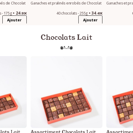
bés de Chocolat
Ganaches et pralinés enrobés de Chocolat
Ganaches et pra
24
34
s - 175g
40 chocolats - 255g
.80€
.40€
Ajouter
Ajouter
Chocolats Lait
lats Lait
Assortiment Chocolats Lait
Assortimen