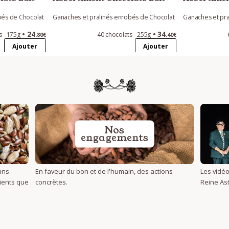
bés de Chocolat
Ganaches et pralinés enrobés de Chocolat
Ganaches et pra
24
34
s - 175g
40 chocolats - 255g
.80€
.40€
Ajouter
Ajouter
Nos
engagements
ans
En faveur du bon et de l'humain, des actions
Les vidéo
dients que
concrètes.
Reine Ast