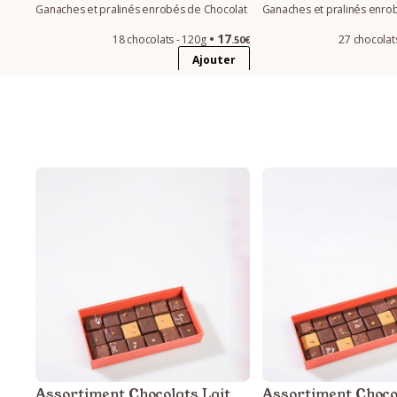
Ganaches et pralinés enrobés de Chocolat
Ganaches et pralinés enro
17
18 chocolats - 120g
27 chocolat
.50€
Ajouter
Assortiment Chocolats Lait
Assortiment Choco