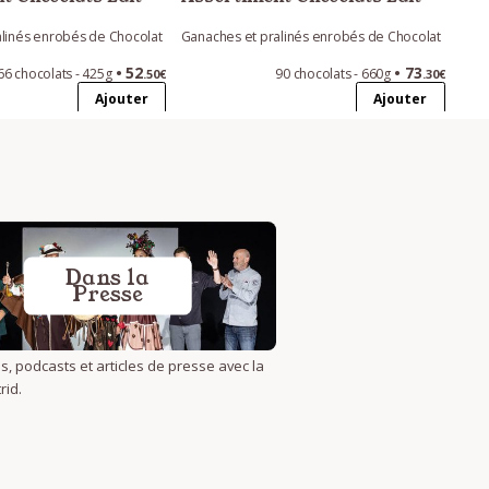
linés enrobés de Chocolat
Ganaches et pralinés enrobés de Chocolat
52
73
66 chocolats - 425g
90 chocolats - 660g
.50€
.30€
Ajouter
Ajouter
Dans la
Presse
s, podcasts et articles de presse avec la
rid.