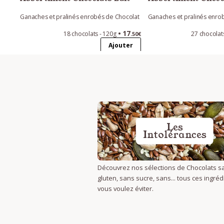
Ganaches et pralinés enrobés de Chocolat
Ganaches et pralinés enro
17
18 chocolats - 120g
27 chocolat
.50€
Ajouter
Les
Intolérances
Découvrez nos sélections de Chocolats s
gluten, sans sucre, sans... tous ces ingré
vous voulez éviter.