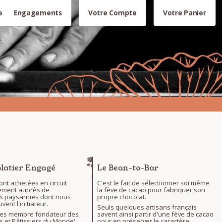
e
Engagements
Votre Compte
Votre Panier
latier Engagé
Le Bean-to-Bar
ont achetées en circuit
C'est le fait de sélectionner soi même
tement auprès de
la fève de cacao pour fabriquer son
es paysannes dont nous
propre chocolat.
nt l'initiateur.
Seuls quelques artisans français
s membre fondateur des
savent ainsi partir d'une fève de cacao
s et Pâtissiers du Monde'.
pour en préserver le caractère.