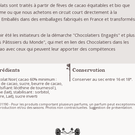
ats sont traités à partir de fèves de cacao équitables et bio que
me ou que nous achetons en circuit court directement à la
 Emballés dans des emballages fabriqués en France et transformé
r été les initiateurs de la démarche "Chocolatiers Engagés" et plus
Pâtissiers du Monde", qui met en lien des Chocolatiers dans les
ao avec ceux qui peuvent leur apporter des compétences
rédients
Conservation
olat Noir( cacao 60% minimum :
Conserver au sec entre 16 et 18°.
 de cacao, sucre, beurre de cacao,
ifiant: lécithine de tournesol ),
 (lait), stabilisant : sorbitol,
e, Lait), sucre inverti
S-01190 - Pour les produits comportant plusieurs parfums, un parfum peut exceptio
roduction et/ou des saisons. Photos non contractuelles. Suggestion de présentation.