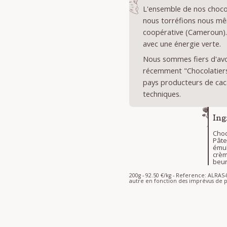
L'ensemble de nos chocol
nous torréfions nous mê
coopérative (Cameroun).
avec une énergie verte.
Nous sommes fiers d'avoi
récemment "Chocolatiers 
pays producteurs de cac
techniques.
Ing
Choc
Pâte
émuls
crème
beurr
200g - 92.50 €/kg - Reference: ALRA
autre en fonction des imprévus de p