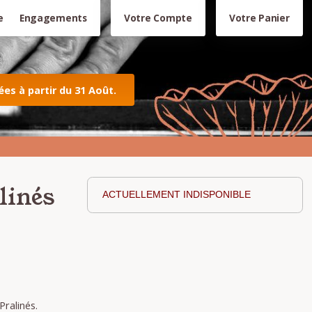
e
Engagements
Votre Compte
Votre Panier
s à partir du 31 Août.
linés
ACTUELLEMENT INDISPONIBLE
ralinés.