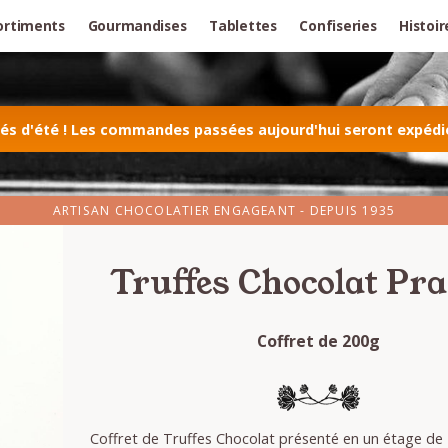
ortiments
Gourmandises
Tablettes
Confiseries
Histoir
 d'été ! Les commandes passées aujourd'hui seront expédiée
ARTISAN CHOCOLATIER ENGAGEANT - DEPUIS 1935
Truffes Chocolat Pra
Coffret de 200g
Coffret de Truffes Chocolat présenté en un étage de P