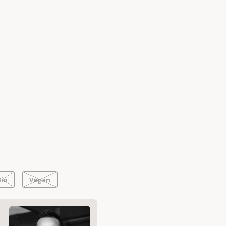
e
Bio
Vegan