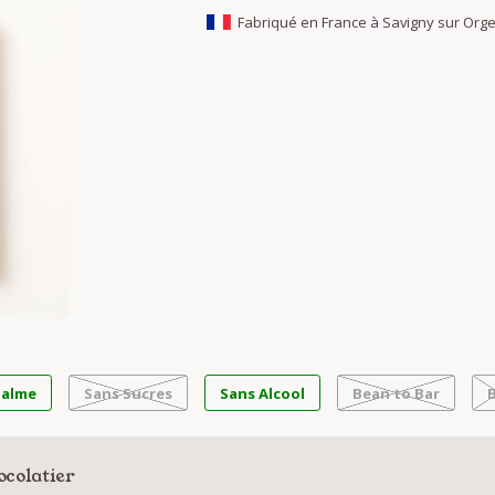
Fabriqué en France à Savigny sur Org
Palme
Sans Sucres
Sans Alcool
Bean to Bar
ocolatier