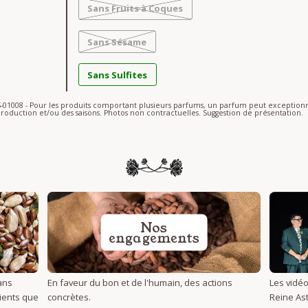
Sans Fruits à Coques
Sans Sésame
Sans Sulfites
AS-01008 - Pour les produits comportant plusieurs parfums, un parfum peut excepti
roduction et/ou des saisons. Photos non contractuelles. Suggestion de présentation.
Nos
engagements
ans
En faveur du bon et de l'humain, des actions
Les vidéo
dients que
concrètes.
Reine Ast