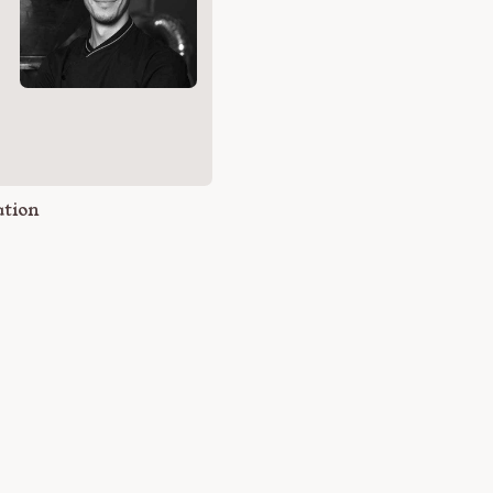
s
tion