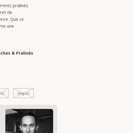
rents pralinés
fret de
ence. Que ce
mme une
e
ches & Pralinés
Bio
Vegan