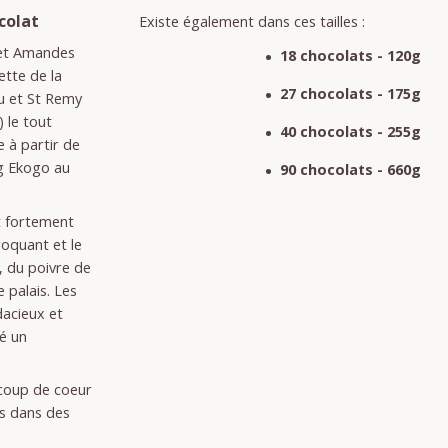
colat
Existe également dans ces tailles :
 et Amandes
18 chocolats - 120g
ette de la
27 chocolats - 175g
au et St Remy
 le tout
40 chocolats - 255g
 à partir de
g Ekogo au
90 chocolats - 660g
st fortement
oquant et le
, du poivre de
 palais. Les
dacieux et
té un
 coup de coeur
s dans des