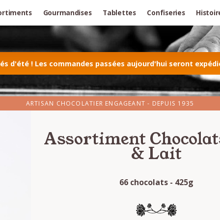
ortiments
Gourmandises
Tablettes
Confiseries
Histoir
 d'été ! Les commandes passées aujourd'hui seront expédiée
ARTISAN CHOCOLATIER ENGAGEANT - DEPUIS 1935
Assortiment Chocolat
& Lait
66 chocolats - 425g