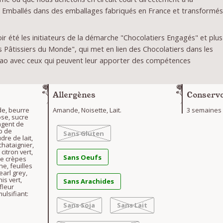
 Emballés dans des emballages fabriqués en France et transformé
r été les initiateurs de la démarche "Chocolatiers Engagés" et plus
Pâtissiers du Monde", qui met en lien des Chocolatiers dans les
ao avec ceux qui peuvent leur apporter des compétences
Allergènes
Conserva
de, beurre
Amande, Noisette, Lait.
3 semaines
ose, sucre
 agent de
op de
Sans Gluten
dre de lait,
chataignier,
citron vert,
Sans Oeufs
de crèpes
he, feuilles
 earl grey,
nis vert,
Sans Arachides
 fleur
ulsifiant:
Sans Soja
Sans Lait