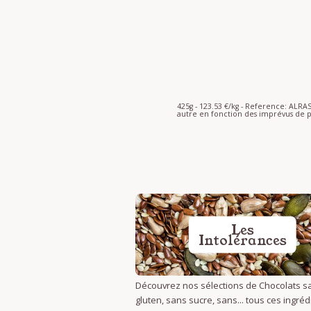
425g - 123.53 €/kg - Reference: ALR
autre en fonction des imprévus de p
Les
Intolérances
Découvrez nos sélections de Chocolats s
gluten, sans sucre, sans... tous ces ingré