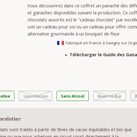
Vous découvrirez dans ce coffret un panaché des diffé
et ganaches disponibles suivant la production. Ce cof
chocolats assortis est le "cadeau chocolat" par excell
soit un cadeau pour soi ou un cadeau pour offrir co
alternative gourmande à un bouquet de fleur.
Fabriqué en France à Savigny sur Org
Télécharger le Guide des Gana
Palme
Sans Sucres
Sans Alcool
Bean to Bar
ocolatier
ats sont traités à partir de fèves de cacao équitables et bio que
me ou que nous achetons en circuit court directement à la