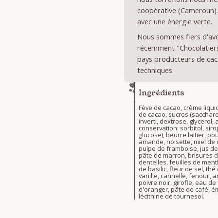
coopérative (Cameroun).
avec une énergie verte.
Nous sommes fiers d'avoi
récemment "Chocolatiers 
pays producteurs de cac
techniques.
Ingrédients
Fève de cacao, crème liqui
de cacao, sucres (sacchar
inverti, dextrose, glycerol,
conservation: sorbitol, sir
glucose), beurre laitier, pou
amande, noisette, miel de 
pulpe de framboise, jus de 
pâte de marron, brisures 
dentelles, feuilles de ment
de basilic, fleur de sel, thé
vanille, cannelle, fenouil, a
poivre noir, girofle, eau de
d'oranger, pâte de café, ém
lécithine de tournesol.