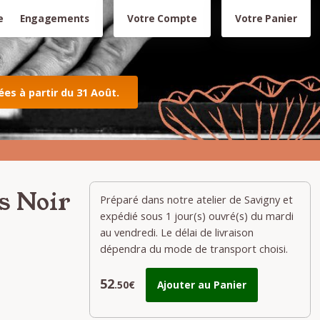
e
Engagements
Votre Compte
Votre Panier
s à partir du 31 Août.
s Noir
Préparé dans notre atelier de Savigny et
expédié sous 1 jour(s) ouvré(s) du mardi
au vendredi. Le délai de livraison
dépendra du mode de transport choisi.
52
.50€
Ajouter au Panier