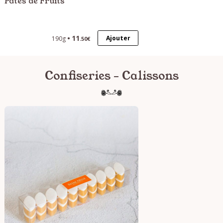
Pâtes de Fruits
11
Ajouter
190g
.50€
Confiseries - Calissons