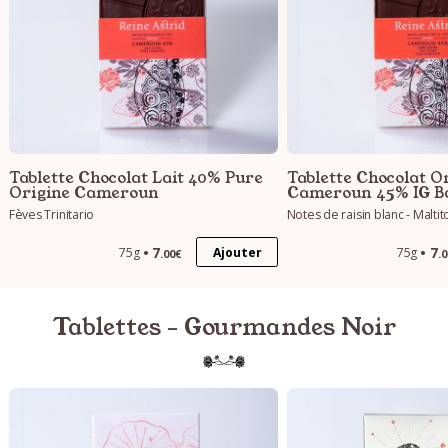
Tablette Chocolat Lait 40% Pure
Tablette Chocolat Or
Origine Cameroun
Cameroun 45% IG B
Fèves Trinitario
Notes de raisin blanc - Maltit
7
7
Ajouter
75g
75g
.00€
.
Tablettes - Gourmandes Noir