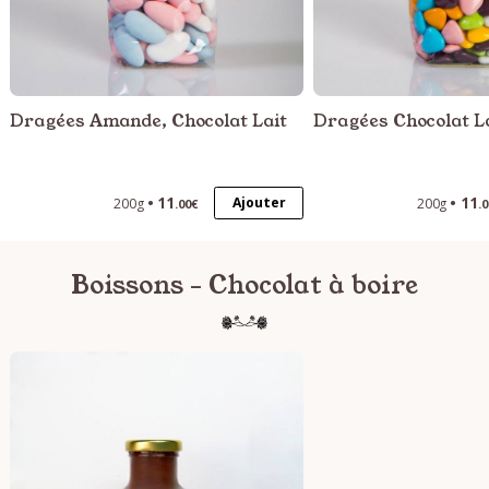
Dragées Amande, Chocolat Lait
Dragées Chocolat L
11
11
Ajouter
200g
200g
.00€
.
Boissons - Chocolat à boire