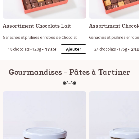
Assortiment Chocolats Lait
Assortiment Chocola
Ganaches et pralinés enrobés de Chocolat
Ganaches et pralinés enrobé
17
24
Ajouter
18 chocolats - 120g
27 chocolats - 175g
.50€
.
Gourmandises - Pâtes à Tartiner