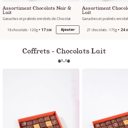
Assortiment Chocolats Noir &
Assortiment Chocol
Lait
Lait
Ganaches et pralinés enrobés de Chocolat
Ganaches et pralinés enrobé
17
24
Ajouter
18 chocolats - 120g
27 chocolats - 175g
.50€
.
Coffrets - Chocolats Lait