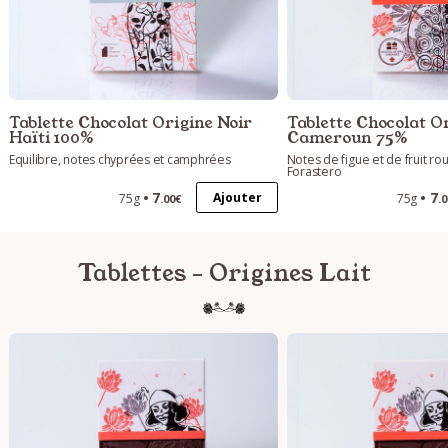
Tablette Chocolat Origine Noir
Tablette Chocolat O
Haïti 100%
Cameroun 75%
Equilibre, notes chyprées et camphrées
Notes de figue et de fruit ro
Forastero
7
7
Ajouter
75g
75g
.00€
.
Tablettes - Origines Lait