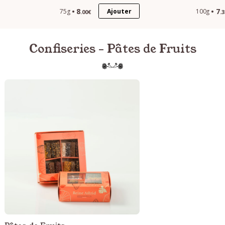
8
7
Ajouter
75g
100g
.00€
.
Confiseries - Pâtes de Fruits