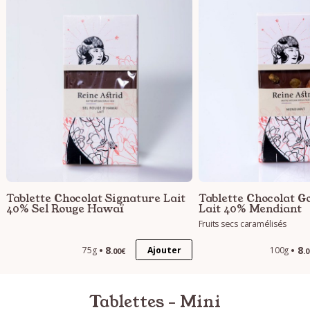
Tablette Chocolat Signature Lait
Tablette Chocolat 
40% Sel Rouge Hawaï
Lait 40% Mendiant
Fruits secs caramélisés
8
8
Ajouter
75g
100g
.00€
.
Tablettes - Mini