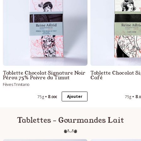
Tablette Chocolat Signature Noir
Tablette Chocolat S
Pérou 75% Poivre du Timut
Café
Fèves Trinitario
8
8
Ajouter
75g
75g
.00€
.
Tablettes - Gourmandes Lait