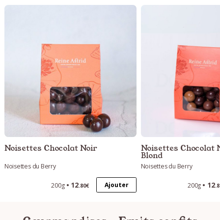
Noisettes Chocolat Noir
Noisettes Chocolat N
Blond
Noisettes du Berry
Noisettes du Berry
12
12
Ajouter
200g
200g
.80€
.