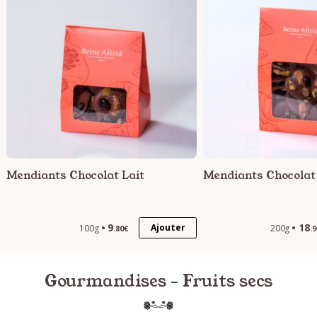
Mendiants Chocolat Lait
Mendiants Chocolat 
9
18
Ajouter
100g
200g
.80€
.
Gourmandises - Fruits secs