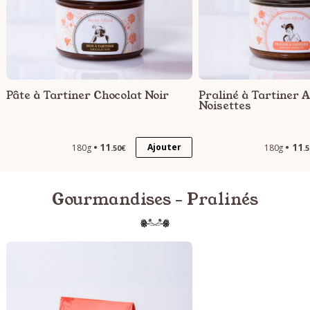
Pâte à Tartiner Chocolat Noir
Praliné à Tartiner
Noisettes
11
11
Ajouter
180g
180g
.50€
.
Gourmandises - Pralinés