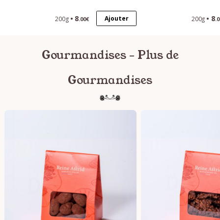
8
8
Ajouter
200g
200g
.00€
.
Gourmandises - Plus de
Gourmandises