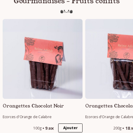
Gourmandises - Fruits confits
Orangettes Chocolat Noir
Orangettes Chocola
Ecorces d'Orange de Calabre
Ecorces d'Orange de Calabr
9
18
Ajouter
100g
200g
.80€
.