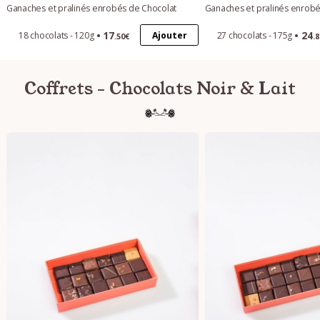
Ganaches et pralinés enrobés de Chocolat
Ganaches et pralinés enrobé
17
24
Ajouter
18 chocolats - 120g
27 chocolats - 175g
.50€
.
Coffrets - Chocolats Noir & Lait