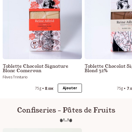
Tablette Chocolat Signature
Tablette Chocolat S
Blanc Cameroun
Blond 32%
Fèves Trinitario
8
7
Ajouter
75g
75g
.00€
.
Confiseries - Pâtes de Fruits