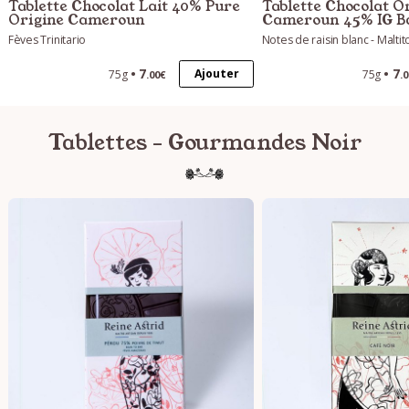
Tablette Chocolat Lait 40% Pure
Tablette Chocolat Or
Origine Cameroun
Cameroun 45% IG B
Fèves Trinitario
Notes de raisin blanc - Maltit
7
7
Ajouter
75g
75g
.00€
.
Tablettes - Gourmandes Noir