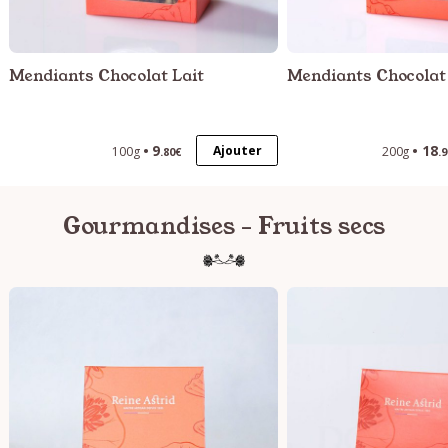
Mendiants Chocolat Lait
Mendiants Chocolat 
9
18
Ajouter
100g
200g
.80€
.
Gourmandises - Fruits secs