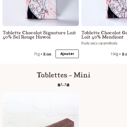
Tablette Chocolat Signature Lait
Tablette Chocolat 
40% Sel Rouge Hawaï
Lait 40% Mendiant
Fruits secs caramélisés
8
8
Ajouter
75g
100g
.00€
.
Tablettes - Mini