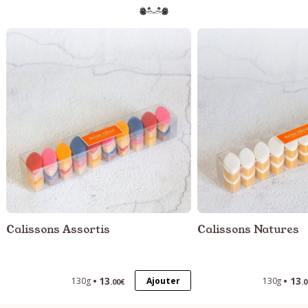
Calissons Assortis
Calissons Natures
13
13
Ajouter
130g
130g
.00€
.