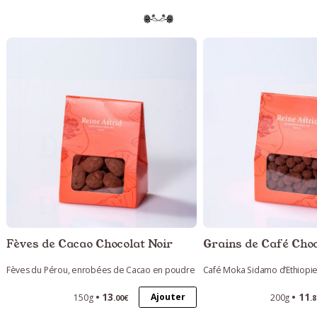
Fèves de Cacao Chocolat Noir
Grains de Café Choc
Fèves du Pérou, enrobées de Cacao en poudre
Café Moka Sidamo d’Éthiopi
13
11
Ajouter
150g
200g
.00€
.