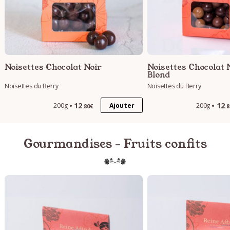
Noisettes Chocolat Noir
Noisettes Chocolat N
Blond
Noisettes du Berry
Noisettes du Berry
12
12
Ajouter
200g
200g
.80€
.
Gourmandises - Fruits confits