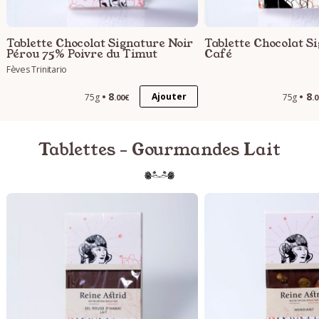
Tablette Chocolat Signature Noir
Tablette Chocolat S
Pérou 75% Poivre du Timut
Café
Fèves Trinitario
8
8
Ajouter
75g
75g
.00€
.
Tablettes - Gourmandes Lait