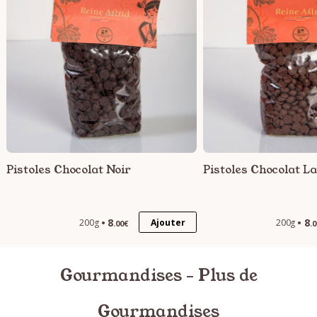
Pistoles Chocolat Noir
Pistoles Chocolat La
8
8
Ajouter
200g
200g
.00€
.
Gourmandises - Plus de
Gourmandises