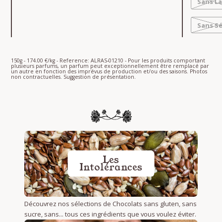
Sans La
Sans S
150g - 174.00 €/kg - Reference: ALRAS-01210 - Pour les produits comportant
plusieurs parfums, un parfum peut exceptionnellement être remplacé par
un autre en fonction des imprévus de production et/ou des saisons. Photos
non contractuelles. Suggestion de présentation.
Les
Intolérances
Découvrez nos sélections de Chocolats sans gluten, sans
sucre, sans... tous ces ingrédients que vous voulez éviter.