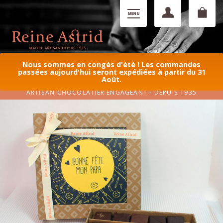
Nous sommes en congés d'été ! Les commandes
passées aujourd'hui seront expédiées à partir du 31
Août.
ARTISAN CHOCOLATIER ENGAGEANT - DEPUIS 1935