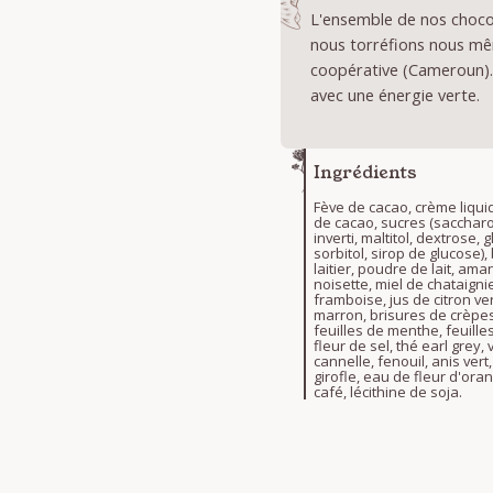
L'ensemble de nos chocol
nous torréfions nous mê
coopérative (Cameroun).
avec une énergie verte.
Ingrédients
Fève de cacao, crème liqui
de cacao, sucres (sacchar
inverti, maltitol, dextrose, g
sorbitol, sirop de glucose),
laitier, poudre de lait, ama
noisette, miel de chataigni
framboise, jus de citron ve
marron, brisures de crèpes
feuilles de menthe, feuilles
fleur de sel, thé earl grey, v
cannelle, fenouil, anis vert,
girofle, eau de fleur d'ora
café, lécithine de soja.