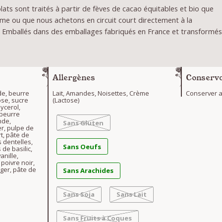
ats sont traités à partir de fèves de cacao équitables et bio que
me ou que nous achetons en circuit court directement à la
 Emballés dans des emballages fabriqués en France et transformé
Allergènes
Conserva
de, beurre
Lait, Amandes, Noisettes, Crème
Conserver au
ose, sucre
(Lactose)
lycerol,
 beurre
nde,
Sans Gluten
er, pulpe de
rt, pâte de
 dentelles,
Sans Oeufs
 de basilic,
anille,
 poivre noir,
nger, pâte de
Sans Arachides
Sans Soja
Sans Lait
Sans Fruits à Coques