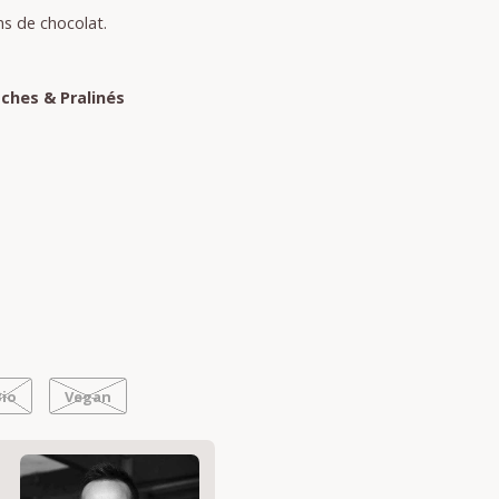
s de chocolat.
e
ches & Pralinés
Bio
Vegan