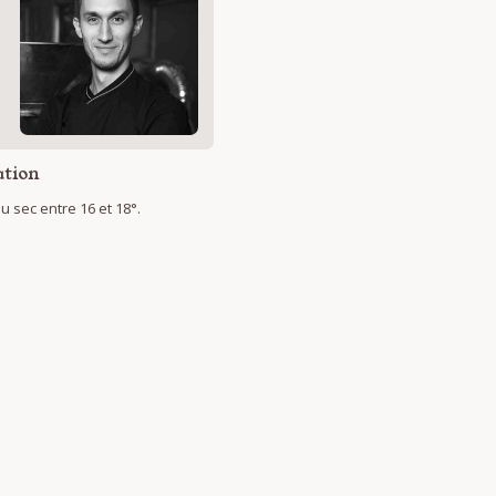
s
tion
 sec entre 16 et 18°.