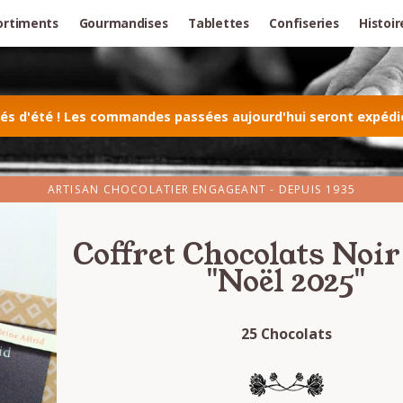
ortiments
Gourmandises
Tablettes
Confiseries
Histoir
 d'été ! Les commandes passées aujourd'hui seront expédiée
ARTISAN CHOCOLATIER ENGAGEANT - DEPUIS 1935
Coffret Chocolats Noir
"Noël 2025"
25 Chocolats