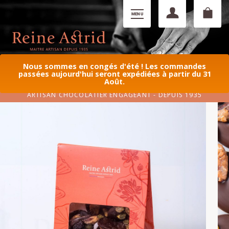
Nous sommes en congés d'été ! Les commandes
passées aujourd'hui seront expédiées à partir du 31
Août.
ARTISAN CHOCOLATIER ENGAGEANT - DEPUIS 1935