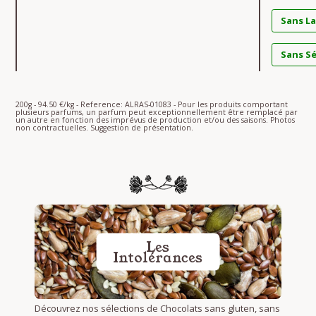
Sans La
Sans S
200g - 94.50 €/kg - Reference: ALRAS-01083 - Pour les produits comportant
plusieurs parfums, un parfum peut exceptionnellement être remplacé par
un autre en fonction des imprévus de production et/ou des saisons. Photos
non contractuelles. Suggestion de présentation.
Les
Intolérances
Découvrez nos sélections de Chocolats sans gluten, sans