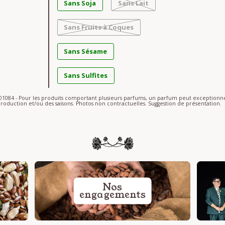
Sans Soja
Sans Lait
Sans Fruits à Coques
Sans Sésame
Sans Sulfites
S-01084 - Pour les produits comportant plusieurs parfums, un parfum peut exceptio
roduction et/ou des saisons. Photos non contractuelles. Suggestion de présentation.
Nos
engagements