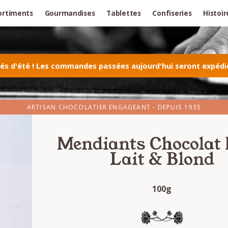
ortiments
Gourmandises
Tablettes
Confiseries
Histoir
 d'été ! Les commandes passées aujourd'hui seront expédiée
ARTISAN CHOCOLATIER ENGAGEANT - DEPUIS 1935
Mendiants Chocolat 
Lait & Blond
100g