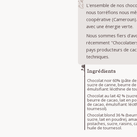
L'ensemble de nos chocol
nous torréfions nous mê
coopérative (Cameroun).
avec une énergie verte.
Nous sommes fiers d'avoi
récemment "Chocolatiers 
pays producteurs de cac
techniques.
Ingrédients
Chocolat noir 60% (pâte de
sucre de canne, beurre de
émulsifiant: lécithine de to
Chocolat au lait 42 % (sucr
beurre de cacao, lait en p
de cacao, émulsifiant: léci
tournesol).
Chocolat blond 36 % (beur
sucre, lait en poudre), am
pistaches, sucre, raisins,
huile de tournesol.