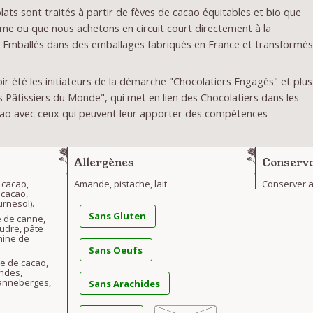
ats sont traités à partir de fèves de cacao équitables et bio que
me ou que nous achetons en circuit court directement à la
 Emballés dans des emballages fabriqués en France et transformé
r été les initiateurs de la démarche "Chocolatiers Engagés" et plus
Pâtissiers du Monde", qui met en lien des Chocolatiers dans les
ao avec ceux qui peuvent leur apporter des compétences
Allergènes
Conserva
 cacao,
Amande, pistache, lait
Conserver au
 cacao,
urnesol).
Sans Gluten
e de canne,
oudre, pâte
thine de
Sans Oeufs
re de cacao,
andes,
 canneberges,
Sans Arachides