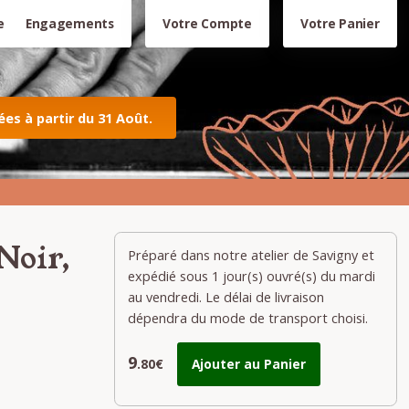
e
Engagements
Votre Compte
Votre Panier
s à partir du 31 Août.
Noir,
Préparé dans notre atelier de Savigny et
expédié sous 1 jour(s) ouvré(s) du mardi
au vendredi. Le délai de livraison
dépendra du mode de transport choisi.
9
.80€
Ajouter au Panier