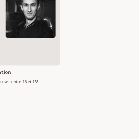
s
tion
 sec entre 16 et 18°.