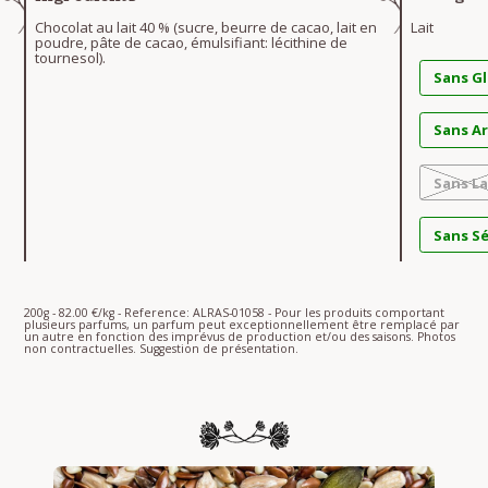
Chocolat au lait 40 % (sucre, beurre de cacao, lait en
Lait
poudre, pâte de cacao, émulsifiant: lécithine de
tournesol).
Sans G
Sans A
Sans La
Sans S
200g - 82.00 €/kg - Reference: ALRAS-01058 - Pour les produits comportant
plusieurs parfums, un parfum peut exceptionnellement être remplacé par
un autre en fonction des imprévus de production et/ou des saisons. Photos
non contractuelles. Suggestion de présentation.