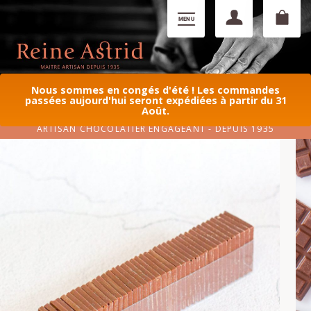
Nous sommes en congés d'été ! Les commandes
passées aujourd'hui seront expédiées à partir du 31
Août.
ARTISAN CHOCOLATIER ENGAGEANT - DEPUIS 1935