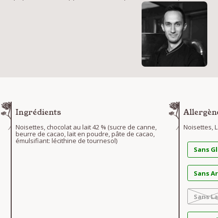
Ingrédients
Allergèn
Noisettes, chocolat au lait 42 % (sucre de canne,
Noisettes, L
beurre de cacao, lait en poudre, pâte de cacao,
émulsifiant: lécithine de tournesol)
Sans G
Sans A
Sans La