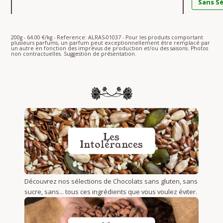
Sans S
200g - 64.00 €/kg - Reference: ALRAS-01037 - Pour les produits comportant
plusieurs parfums, un parfum peut exceptionnellement être remplacé par
un autre en fonction des imprévus de production et/ou des saisons. Photos
non contractuelles. Suggestion de présentation.
Les
Intolérances
Découvrez nos sélections de Chocolats sans gluten, sans
sucre, sans... tous ces ingrédients que vous voulez éviter.