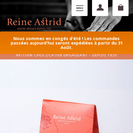
Nous sommes en congés d'été ! Les commandes
passées aujourd'hui seront expédiées à partir du 31
Août.
ARTISAN CHOCOLATIER ENGAGEANT - DEPUIS 1935