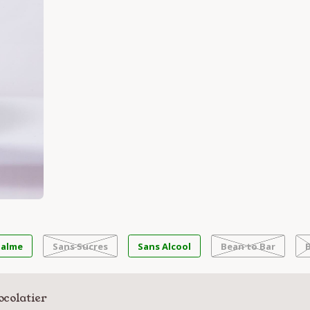
Palme
Sans Sucres
Sans Alcool
Bean to Bar
ocolatier