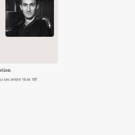
s
tion
 sec entre 16 et 18°.