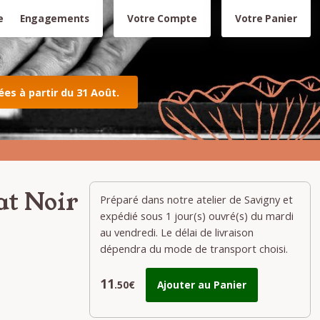
e
Engagements
Votre Compte
Votre Panier
s à partir du 31 Août.
at Noir
Préparé dans notre atelier de Savigny et
expédié sous 1 jour(s) ouvré(s) du mardi
au vendredi. Le délai de livraison
dépendra du mode de transport choisi.
11
.50€
Ajouter au Panier
e