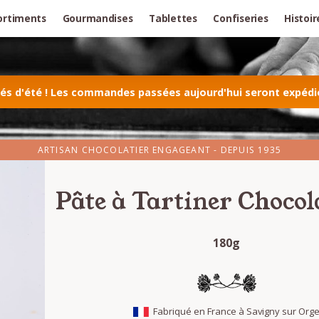
ortiments
Gourmandises
Tablettes
Confiseries
Histoir
 d'été ! Les commandes passées aujourd'hui seront expédiée
ARTISAN CHOCOLATIER ENGAGEANT - DEPUIS 1935
Pâte à Tartiner Chocol
180g
Fabriqué en France à Savigny sur Org