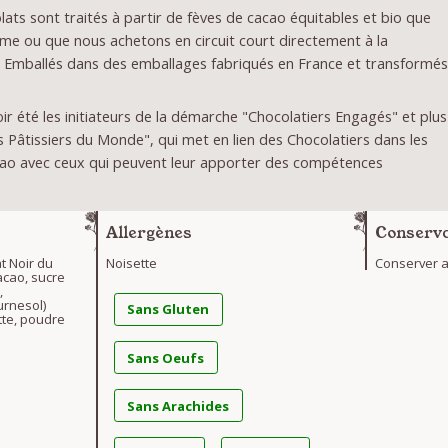
ats sont traités à partir de fèves de cacao équitables et bio que
me ou que nous achetons en circuit court directement à la
 Emballés dans des emballages fabriqués en France et transformé
r été les initiateurs de la démarche "Chocolatiers Engagés" et plus
Pâtissiers du Monde", qui met en lien des Chocolatiers dans les
ao avec ceux qui peuvent leur apporter des compétences
Allergènes
Conserva
t Noir du
Noisette
Conserver au
cao, sucre
,
urnesol)
Sans Gluten
tte, poudre
Sans Oeufs
Sans Arachides