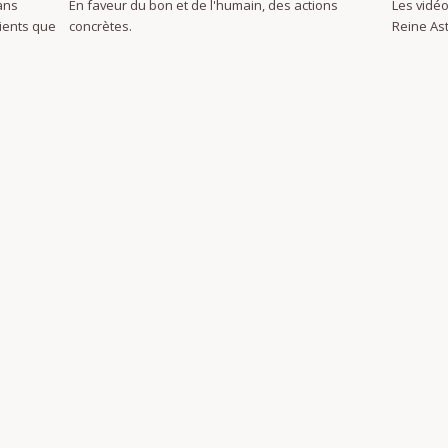
ans
En faveur du bon et de l'humain, des actions
Les vidéo
dients que
concrètes.
Reine Ast