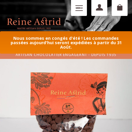
Nous sommes en congés d'été ! Les commandes
passées aujourd'hui seront expédiées à partir du 31
Août.
ARTISAN CHOCOLATIER ENGAGEANT - DEPUIS 1935