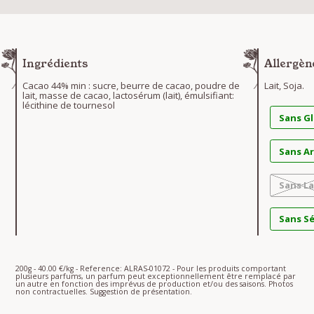
Ingrédients
Allergèn
Cacao 44% min : sucre, beurre de cacao, poudre de
Lait, Soja.
lait, masse de cacao, lactosérum (lait), émulsifiant:
lécithine de tournesol
Sans G
Sans A
Sans La
Sans S
200g - 40.00 €/kg - Reference: ALRAS-01072 - Pour les produits comportant
plusieurs parfums, un parfum peut exceptionnellement être remplacé par
un autre en fonction des imprévus de production et/ou des saisons. Photos
non contractuelles. Suggestion de présentation.