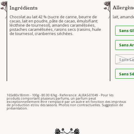
Ingrédients
Allergèn
Chocolat au lait 42 % (sucre de canne, beurre de
lait, amand
cacao, lait en poudre, pâte de cacao, émulsifiant:
lécithine de tournesol), amandes caramélisées,
pistaches caramélisées, raisins secs (raisins, huile
Sans G
de tournesol, cranberries séchées.
Sans A
Sans La
Sans S
165x80x18mm - 100g - 80.00 €/kg - Reference: ALRAS-01049 - Pour les
produits comportant plusieurs parfums, un parfum peut
exceptionnellement être remplacé par un autre en fonction des imprévus
de production et/ou des saisons. Photos non contractuelles. Suggestion de
présentation.