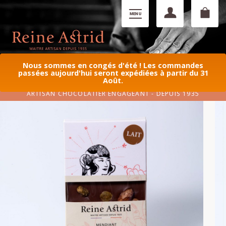
Nous sommes en congés d'été ! Les commandes
passées aujourd'hui seront expédiées à partir du 31
Août.
ARTISAN CHOCOLATIER ENGAGEANT - DEPUIS 1935