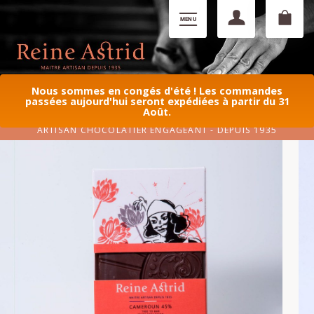
Nous sommes en congés d'été ! Les commandes
passées aujourd'hui seront expédiées à partir du 31
Août.
ARTISAN CHOCOLATIER ENGAGEANT - DEPUIS 1935