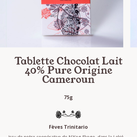
Tablette Chocolat Lait
40% Pure Origine
Cameroun
75g
Fèves Trinitario
Issu de notre coopérative de N'Kog Ekogo, dans la Lekié,