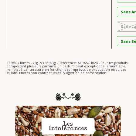
Sans A
Sans La
Sans S
165x80x18mm - 75g - 93.33 €/kg - Reference: ALRAS-01024 - Pour les produits
comportant plusieurs parfums, un parfum peut exceptionnellement être
remplacé par un autre en fonction des imprévus de production et/ou des
saisons. Photos non contractuelles. Suggestion de présentation.
Les
Intolérances