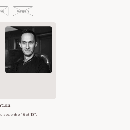
Bio
Vegan
s
tion
 sec entre 16 et 18°.