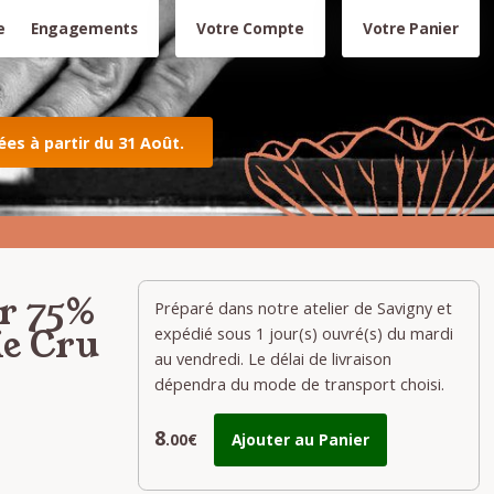
e
Engagements
Votre Compte
Votre Panier
s à partir du 31 Août.
ir 75%
Préparé dans notre atelier de Savigny et
ie Cru
expédié sous 1 jour(s) ouvré(s) du mardi
au vendredi. Le délai de livraison
dépendra du mode de transport choisi.
8
.00€
Ajouter au Panier