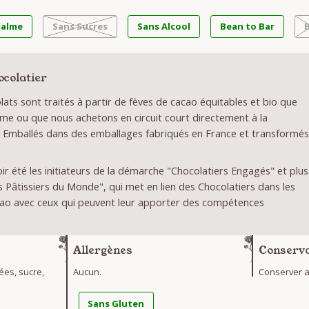
Palme
Sans Sucres
Sans Alcool
Bean to Bar
ocolatier
ats sont traités à partir de fèves de cacao équitables et bio que
me ou que nous achetons en circuit court directement à la
 Emballés dans des emballages fabriqués en France et transformé
r été les initiateurs de la démarche "Chocolatiers Engagés" et plus
Pâtissiers du Monde", qui met en lien des Chocolatiers dans les
ao avec ceux qui peuvent leur apporter des compétences
Allergènes
Conserva
ées, sucre,
Aucun.
Conserver au
Sans Gluten