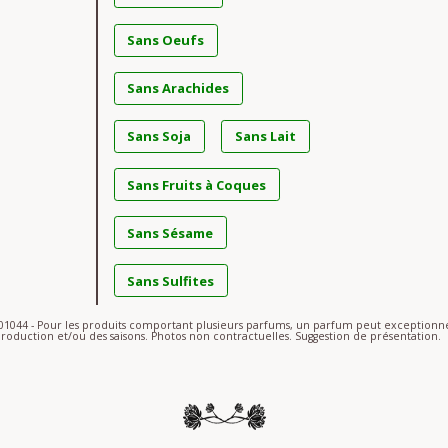
Sans Oeufs
Sans Arachides
Sans Soja
Sans Lait
Sans Fruits à Coques
Sans Sésame
Sans Sulfites
S-01044 - Pour les produits comportant plusieurs parfums, un parfum peut exceptio
roduction et/ou des saisons. Photos non contractuelles. Suggestion de présentation.