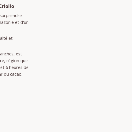
Criollo
 surprendre
mazonie et d'un
alté et
lanches, est
are, région que
 et 6 heures de
r du cacao.
e