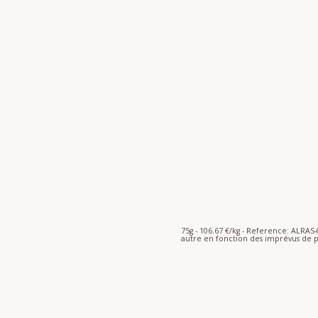
75g - 106.67 €/kg - Reference: ALRA
autre en fonction des imprévus de p