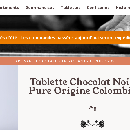
ortiments
Gourmandises
Tablettes
Confiseries
Histoir
 d'été ! Les commandes passées aujourd'hui seront expédiée
ARTISAN CHOCOLATIER ENGAGEANT - DEPUIS 1935
Tablette Chocolat No
Pure Origine Colomb
75g