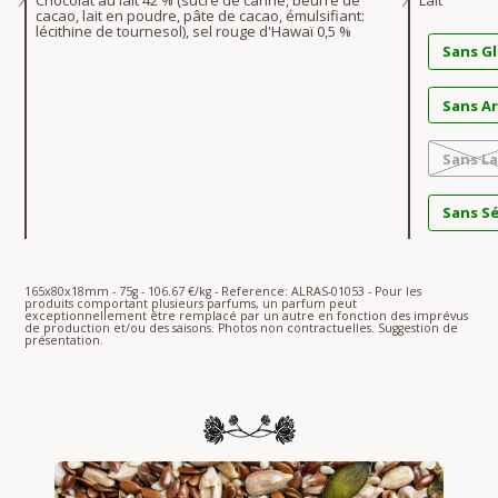
Chocolat au lait 42 % (sucre de canne, beurre de
Lait
cacao, lait en poudre, pâte de cacao, émulsifiant:
lécithine de tournesol), sel rouge d'Hawaï 0,5 %
Sans G
Sans A
Sans La
Sans S
165x80x18mm - 75g - 106.67 €/kg - Reference: ALRAS-01053 - Pour les
produits comportant plusieurs parfums, un parfum peut
exceptionnellement être remplacé par un autre en fonction des imprévus
de production et/ou des saisons. Photos non contractuelles. Suggestion de
présentation.