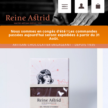
Nous sommes en congés d'été ! Les commandes
passées aujourd'hui seront expédiées à partir du 31
Août.
ARTISAN CHOCOLATIER ENGAGEANT - DEPUIS 1935