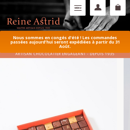
Nous sommes en congés d'été ! Les commandes
passées aujourd'hui seront expédiées à partir du 31
Août.
ARTISAN CHOCOLATIER ENGAGEANT - DEPUIS 1935