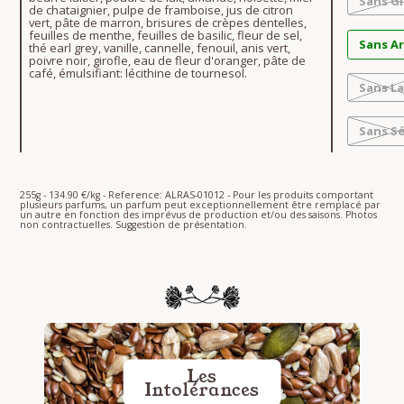
Sans G
de chataignier, pulpe de framboise, jus de citron
vert, pâte de marron, brisures de crèpes dentelles,
feuilles de menthe, feuilles de basilic, fleur de sel,
Sans A
thé earl grey, vanille, cannelle, fenouil, anis vert,
poivre noir, girofle, eau de fleur d'oranger, pâte de
café, émulsifiant: lécithine de tournesol.
Sans La
Sans S
255g - 134.90 €/kg - Reference: ALRAS-01012 - Pour les produits comportant
plusieurs parfums, un parfum peut exceptionnellement être remplacé par
un autre en fonction des imprévus de production et/ou des saisons. Photos
non contractuelles. Suggestion de présentation.
Les
Intolérances