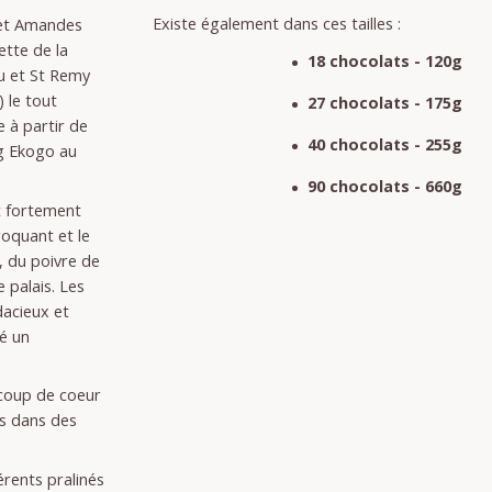
Existe également dans ces tailles :
 et Amandes
ette de la
18 chocolats - 120g
au et St Remy
 le tout
27 chocolats - 175g
 à partir de
40 chocolats - 255g
g Ekogo au
90 chocolats - 660g
st fortement
oquant et le
, du poivre de
 palais. Les
dacieux et
té un
 coup de coeur
s dans des
rents pralinés