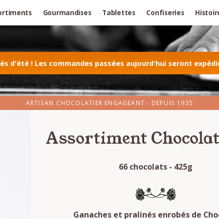
ortiments
Gourmandises
Tablettes
Confiseries
Histoir
 d'été ! Les commandes passées aujourd'hui seront expédiée
ARTISAN CHOCOLATIER ENGAGEANT - DEPUIS 1935
Assortiment Chocolat
66 chocolats - 425g
Ganaches et pralinés enrobés de Cho