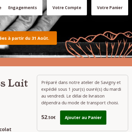
e
Engagements
Votre Compte
Votre Panier
s à partir du 31 Août.
s Lait
Préparé dans notre atelier de Savigny et
expédié sous 1 jour(s) ouvré(s) du mardi
au vendredi. Le délai de livraison
dépendra du mode de transport choisi.
52
.50€
Ajouter au Panier
colat