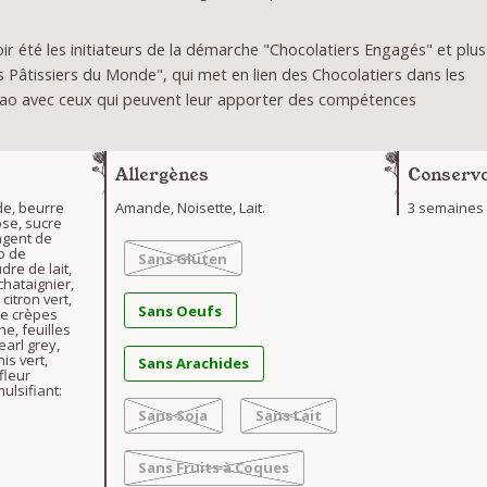
r été les initiateurs de la démarche "Chocolatiers Engagés" et plus
Pâtissiers du Monde", qui met en lien des Chocolatiers dans les
ao avec ceux qui peuvent leur apporter des compétences
Allergènes
Conserva
de, beurre
Amande, Noisette, Lait.
3 semaines
ose, sucre
 agent de
op de
Sans Gluten
dre de lait,
chataignier,
citron vert,
Sans Oeufs
de crèpes
he, feuilles
 earl grey,
nis vert,
Sans Arachides
 fleur
ulsifiant:
Sans Soja
Sans Lait
Sans Fruits à Coques