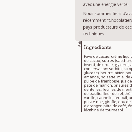
avec une énergie verte.
Nous sommes fiers d'avoi
récemment "Chocolatiers 
pays producteurs de cac
techniques.
Ingrédients
Fève de cacao, crème liqui
de cacao, sucres (sacchar
inverti, dextrose, glycerol,
conservation: sorbitol, sir
glucose), beurre laitier, pou
amande, noisette, miel de 
pulpe de framboise, jus de 
pâte de marron, brisures 
dentelles, feuilles de ment
de basilic, fleur de sel, thé
vanille, cannelle, fenouil, a
poivre noir, girofle, eau de
d'oranger, pâte de café, ém
lécithine de tournesol.