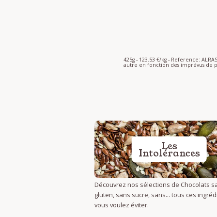
425g - 123.53 €/kg - Reference: ALR
autre en fonction des imprévus de p
Les
Intolérances
Découvrez nos sélections de Chocolats s
gluten, sans sucre, sans... tous ces ingré
vous voulez éviter.