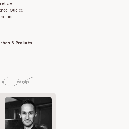
fret de
ence. Que ce
mme une
e
ches & Pralinés
Bio
Vegan
s