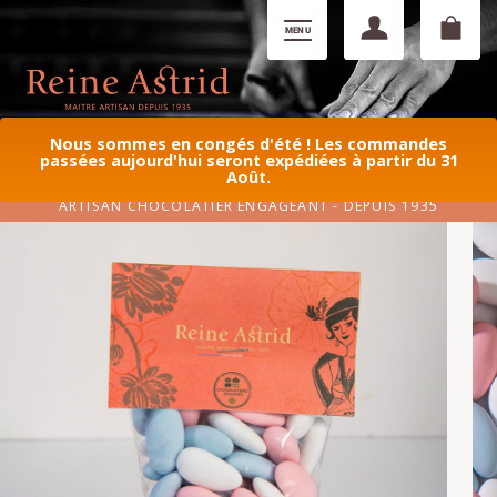
Nous sommes en congés d'été ! Les commandes
passées aujourd'hui seront expédiées à partir du 31
Août.
ARTISAN CHOCOLATIER ENGAGEANT - DEPUIS 1935