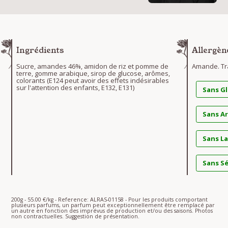
Ingrédients
Allergèn
Sucre, amandes 46%, amidon de riz et pomme de
Amande. Tra
terre, gomme arabique, sirop de glucose, arômes,
colorants (E124 peut avoir des effets indésirables
sur l'attention des enfants, E132, E131)
Sans G
Sans A
Sans La
Sans S
200g - 55.00 €/kg - Reference: ALRAS-01158 - Pour les produits comportant
plusieurs parfums, un parfum peut exceptionnellement être remplacé par
un autre en fonction des imprévus de production et/ou des saisons. Photos
non contractuelles. Suggestion de présentation.