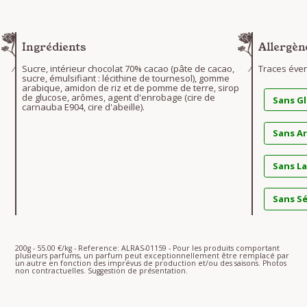
Ingrédients
Allergèn
Sucre, intérieur chocolat 70% cacao (pâte de cacao,
Traces éven
sucre, émulsifiant : lécithine de tournesol), gomme
arabique, amidon de riz et de pomme de terre, sirop
de glucose, arômes, agent d'enrobage (cire de
Sans G
carnauba E904, cire d'abeille).
Sans A
Sans La
Sans S
200g - 55.00 €/kg - Reference: ALRAS-01159 - Pour les produits comportant
plusieurs parfums, un parfum peut exceptionnellement être remplacé par
un autre en fonction des imprévus de production et/ou des saisons. Photos
non contractuelles. Suggestion de présentation.