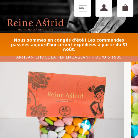
Nous sommes en congés d'été ! Les commandes
passées aujourd'hui seront expédiées à partir du 31
Août.
ARTISAN CHOCOLATIER ENGAGEANT - DEPUIS 1935